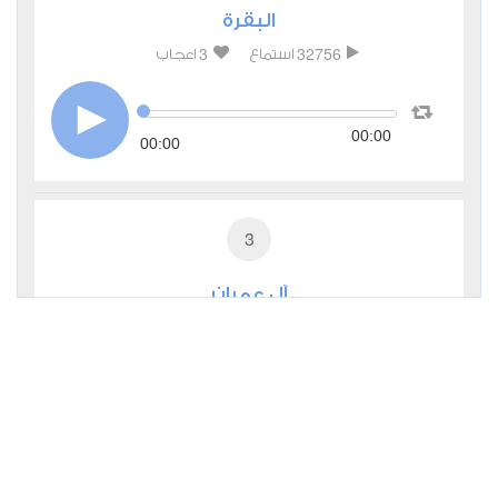
البقرة
3
32756
استماع
اعجاب
00:00
00:00
3
آل عمران
1
12688
استماع
اعجاب
00:00
00:00