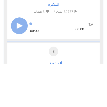
البقرة
3
32757
استماع
اعجاب
00:00
00:00
3
آل عمران
1
12692
استماع
اعجاب
00:00
00:00