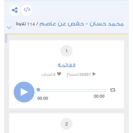
محمد حسان - حفص عن عاصم
114
/
تلاوة
1
الفاتحة
4
36887
استماع
اعجاب
00:00
00:00
2