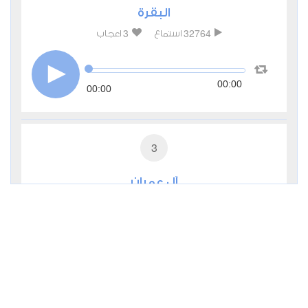
البقرة
3
32764
استماع
اعجاب
00:00
00:00
3
آل عمران
1
12699
استماع
اعجاب
00:00
00:00