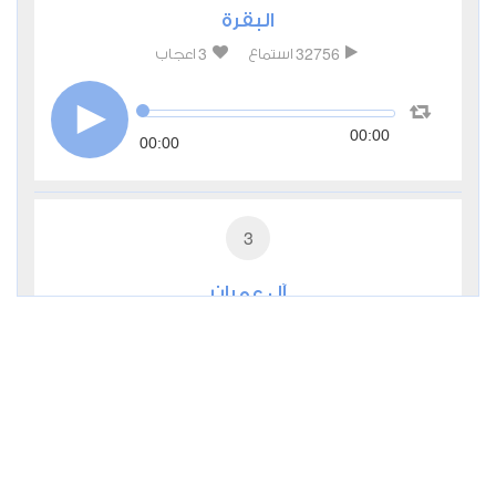
البقرة
3
32756
استماع
اعجاب
00:00
00:00
3
آل عمران
1
12688
استماع
اعجاب
00:00
00:00