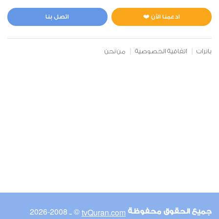
المائدة
1
78949
استماع
اعجاب
ادعمنا الآن ❤️
اتصل بنا
بانرات
اتفاقية الخصوصية
من نحن
00:00
00:00
6
الأنعام
2
59668
استماع
اعجاب
00:00
00:00
© ـ 2008-2026
tvQuran.com
جميع الحقوق محفوظة
7