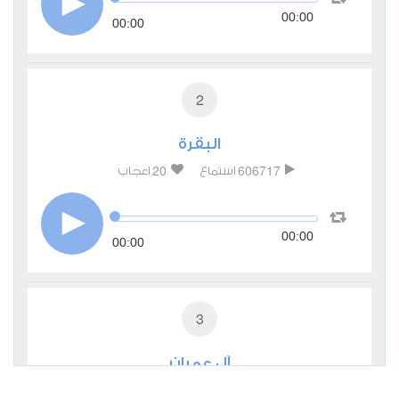
00:00
00:00
2
البقرة
20
606717
استماع
اعجاب
00:00
00:00
3
آل عمران
4
200378
استماع
اعجاب