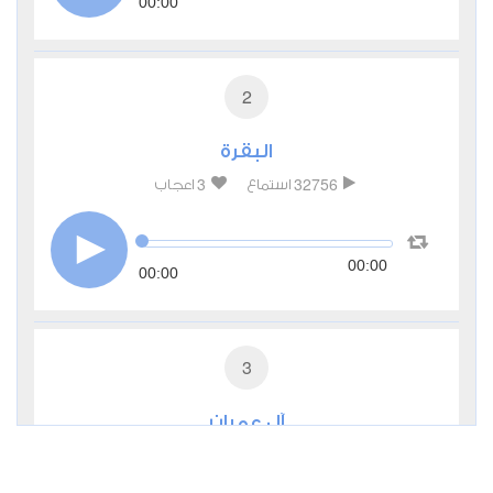
00:00
2
البقرة
3
32756
استماع
اعجاب
00:00
00:00
3
آل عمران
1
12688
استماع
اعجاب