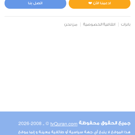
1
6465
استماع
اعجاب
ادعمنا الآن ❤️
اتصل بنا
بانرات
اتفاقية الخصوصية
من نحن
00:00
00:00
6
الأنعام
1
5727
استماع
اعجاب
00:00
00:00
© ـ 2008-2026
tvQuran.com
جميع الحقوق محفوظة
7
هذا الموقع لا يتبع أي جهة سياسية أو طائفية معينة و إنما موقع