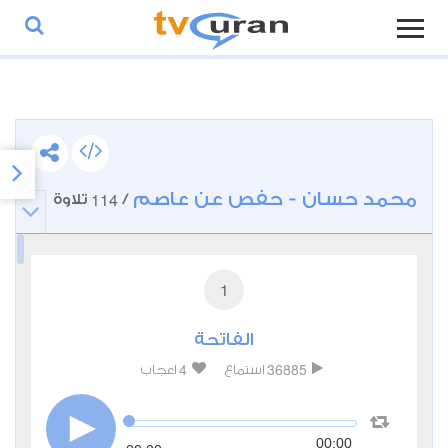
محمد حسان - حفص عن عاصم
114
/
تلاوة
1
الفاتحة
4
36885
استماع
اعجاب
00:00