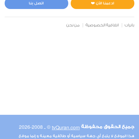
1
6470
استماع
اعجاب
ادعمنا الآن ❤️
اتصل بنا
بانرات
اتفاقية الخصوصية
من نحن
00:00
00:00
6
الأنعام
1
5736
استماع
اعجاب
00:00
00:00
© ـ 2008-2026
tvQuran.com
جميع الحقوق محفوظة
7
هذا الموقع لا يتبع أي جهة سياسية أو طائفية معينة و إنما موقع