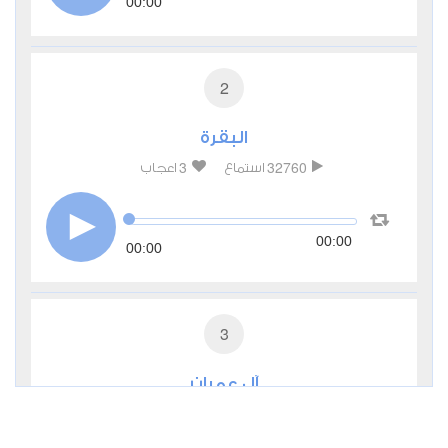
00:00
2
البقرة
3
32760
استماع
اعجاب
00:00
00:00
3
آل عمران
1
12695
استماع
اعجاب