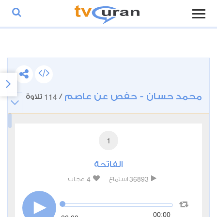
محمد حسان - حفص عن عاصم
114
/
تلاوة
1
الفاتحة
4
36893
استماع
اعجاب
00:00