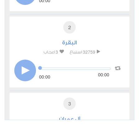
00:00
2
البقرة
3
32759
استماع
اعجاب
00:00
00:00
3
آل عمران
1
12692
استماع
اعجاب