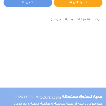
1
6470
استماع
اعجاب
ادعمنا الآن ❤️
اتصل بنا
بانرات
اتفاقية الخصوصية
من نحن
00:00
00:00
6
الأنعام
1
5735
استماع
اعجاب
00:00
00:00
© ـ 2008-2026
tvQuran.com
جميع الحقوق محفوظة
7
هذا الموقع لا يتبع أي جهة سياسية أو طائفية معينة و إنما موقع