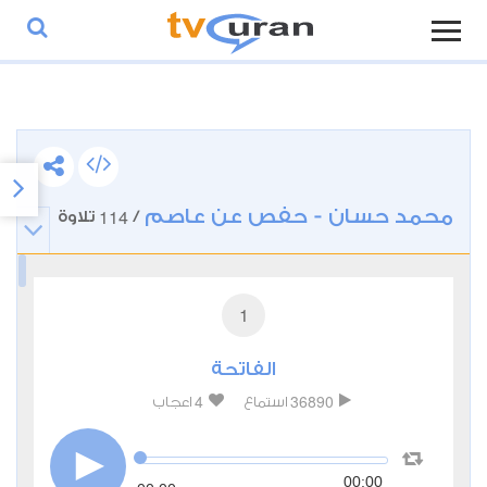
محمد حسان - حفص عن عاصم
114
/
تلاوة
1
الفاتحة
4
36890
استماع
اعجاب
00:00