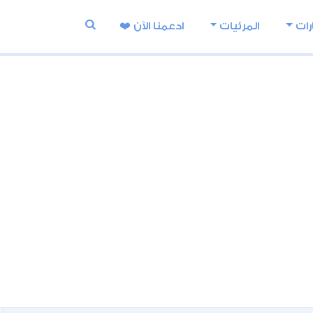
رات
المرئيات
ادعمنا اﻵن ❤️