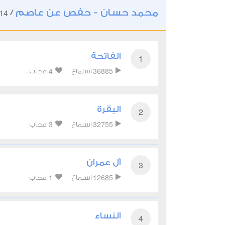
محمد حسان - حفص عن عاصم
14
/
الفاتحة
1
4
36885
استماع
اعجاب
البقرة
2
3
32755
استماع
اعجاب
آل عمران
3
1
12685
استماع
اعجاب
النساء
4