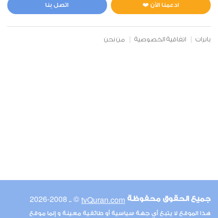
1
6465
استماع
اعجاب
ادعمنا الآن ❤️
اتصل بنا
بانرات
اتفاقية الخصوصية
من نحن
00:00
00:00
6
الأنعام
1
5726
استماع
اعجاب
00:00
00:00
© ـ 2008-2026
tvQuran.com
جميع الحقوق محفوظة
7
هذا الموقع لا يتبع أي جهة سياسية أو طائفية معينة و إنما موقع