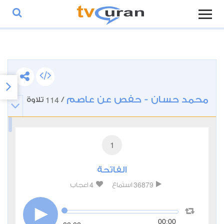
محمد حسان - حفص عن عاصم
114
/
تلاوة
1
الفاتحة
4
36879
استماع
اعجاب
00:00