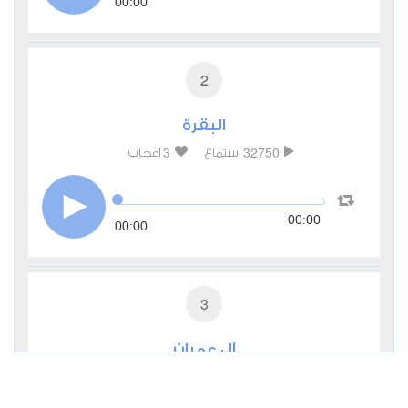
00:00
2
البقرة
3
32750
استماع
اعجاب
00:00
00:00
3
آل عمران
1
12683
استماع
اعجاب