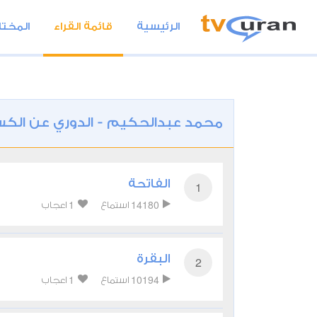
الرئيسية
قائمة القراء
المختا
محمد عبدالحكيم - الدوري عن الك
الفاتحة
1
1
14180
استماع
اعجاب
البقرة
2
1
10194
استماع
اعجاب