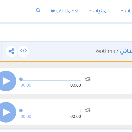
رات
المرئيات
ادعمنا اﻵن ❤️
سائي
114
/
تلاوة
00:00
00:00
00:00
00:00