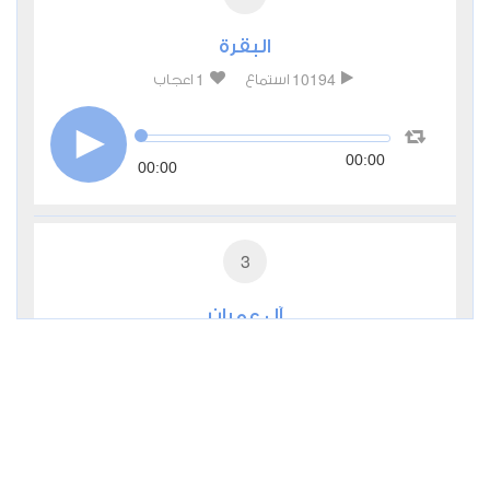
البقرة
1
10194
استماع
اعجاب
00:00
00:00
3
آل عمران
0
4176
استماع
اعجاب
00:00
00:00