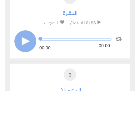
البقرة
1
10196
استماع
اعجاب
00:00
00:00
3
آل عمران
0
4178
استماع
اعجاب
00:00
00:00