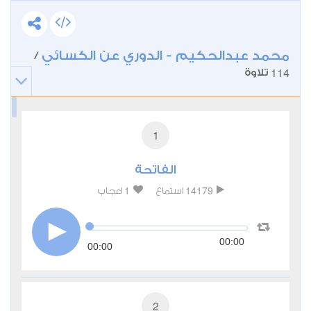
محمد عبدالحكيم - الدوري عن الكسائي
/
114
تلاوة
1
الفاتحة
1
14179
استماع
اعجاب
00:00
00:00
2