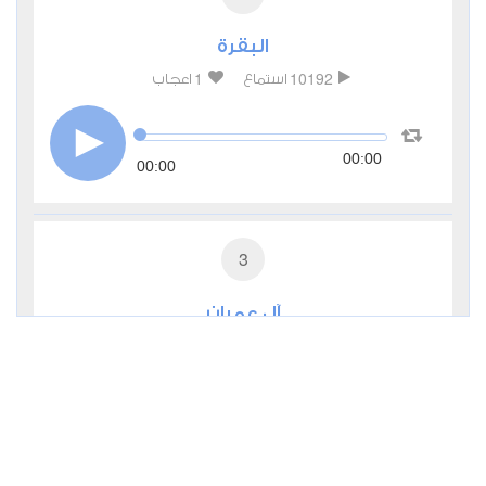
البقرة
1
10192
استماع
اعجاب
00:00
00:00
3
آل عمران
0
4174
استماع
اعجاب
00:00
00:00