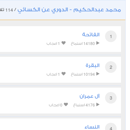
محمد عبدالحكيم - الدوري عن الكسائي
114
/
تلا
الفاتحة
1
1
14180
استماع
اعجاب
البقرة
2
1
10194
استماع
اعجاب
آل عمران
3
0
4176
استماع
اعجاب
النساء
4