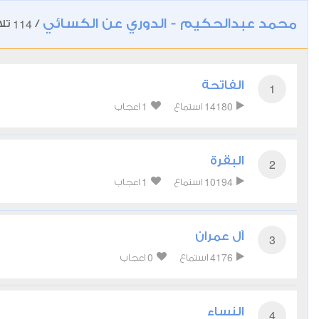
محمد عبدالحكيم - الدوري عن الكسائي
114
/
تلا
الفاتحة
1
1
14180
استماع
اعجاب
البقرة
2
1
10194
استماع
اعجاب
آل عمران
3
0
4176
استماع
اعجاب
النساء
4