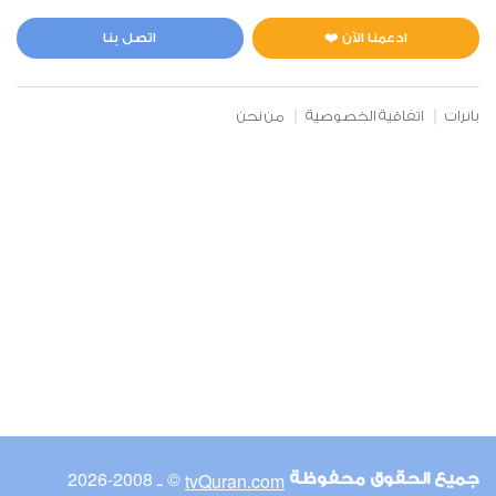
المائدة
0
3731
استماع
اعجاب
ادعمنا الآن ❤️
اتصل بنا
بانرات
اتفاقية الخصوصية
من نحن
00:00
00:00
6
الأنعام
0
4532
استماع
اعجاب
00:00
00:00
© ـ 2008-2026
tvQuran.com
جميع الحقوق محفوظة
7