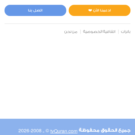
المائدة
0
3731
استماع
اعجاب
ادعمنا الآن ❤️
اتصل بنا
بانرات
اتفاقية الخصوصية
من نحن
00:00
00:00
6
الأنعام
0
4537
استماع
اعجاب
00:00
00:00
© ـ 2008-2026
tvQuran.com
جميع الحقوق محفوظة
7