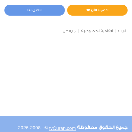
المائدة
1
78898
استماع
اعجاب
ادعمنا الآن ❤️
اتصل بنا
بانرات
اتفاقية الخصوصية
من نحن
00:00
00:00
6
الأنعام
2
59655
استماع
اعجاب
00:00
00:00
© ـ 2008-2026
tvQuran.com
جميع الحقوق محفوظة
7