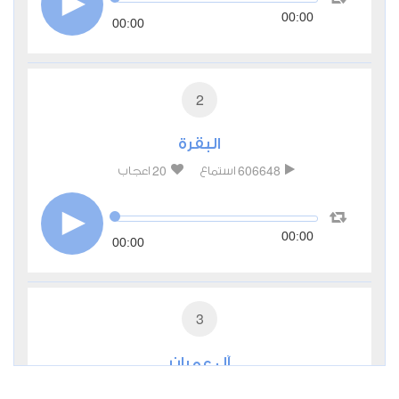
00:00
00:00
2
البقرة
20
606648
استماع
اعجاب
00:00
00:00
3
آل عمران
4
200363
استماع
اعجاب