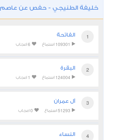
خليفة الطنيجي - حفص عن عاصم
الفاتحة
1
6
109301
استماع
اعجاب
البقرة
2
1
124004
استماع
اعجاب
آل عمران
3
0
51293
استماع
اعجاب
النساء
4