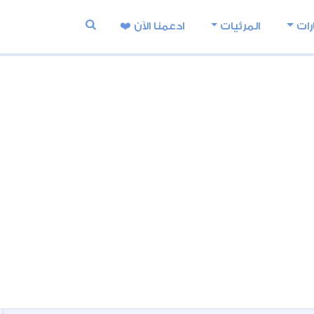
رات
المرئيات
ادعمنا اﻵن ❤️