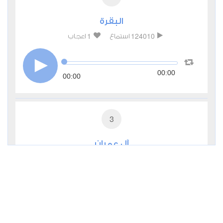
البقرة
1
124010
استماع
اعجاب
00:00
00:00
3
آل عمران
0
51295
استماع
اعجاب
00:00
00:00