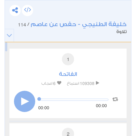
خليفة الطنيجي - حفص عن عاصم
114
/
تلاوة
1
الفاتحة
6
109308
استماع
اعجاب
00:00
00:00
2