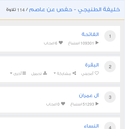
خليفة الطنيجي - حفص عن عاصم
114
/
تلاوة
الفاتحة
1
6
109301
استماع
اعجاب
البقرة
2
أعجبني
مشاركة
تحميل
أخرى
آل عمران
3
0
51293
استماع
اعجاب
النساء
4