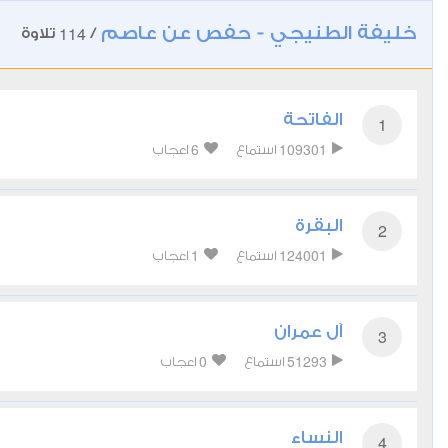
خليفة الطنيجي - حفص عن عاصم
114
/
تلاوة
الفاتحة
1
6
109301
استماع
اعجاب
البقرة
2
1
124001
استماع
اعجاب
آل عمران
3
0
51293
استماع
اعجاب
النساء
4