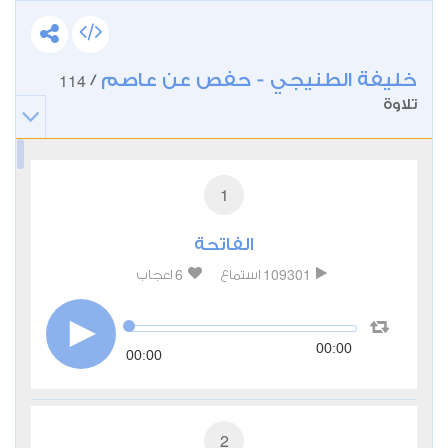
خليفة الطنيجي - حفص عن عاصم
114
/
تلاوة
1
الفاتحة
6
109301
استماع
اعجاب
00:00
00:00
2