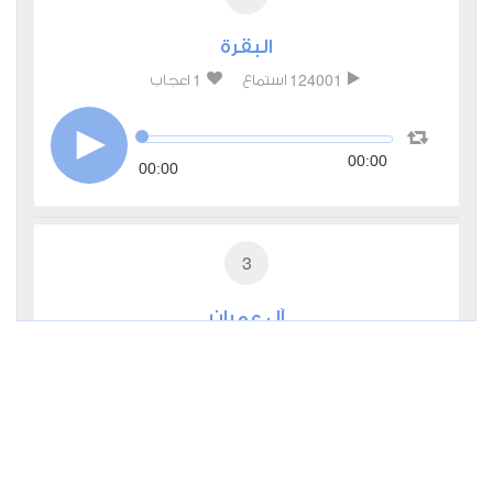
البقرة
1
124001
استماع
اعجاب
00:00
00:00
3
آل عمران
0
51293
استماع
اعجاب
00:00
00:00