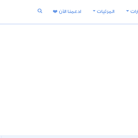
رات
المرئيات
ادعمنا اﻵن ❤️