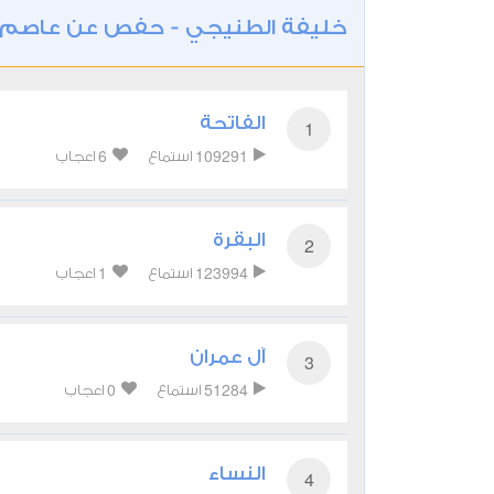
خليفة الطنيجي - حفص عن عاصم
الفاتحة
1
6
109291
استماع
اعجاب
البقرة
2
1
123994
استماع
اعجاب
آل عمران
3
0
51284
استماع
اعجاب
النساء
4