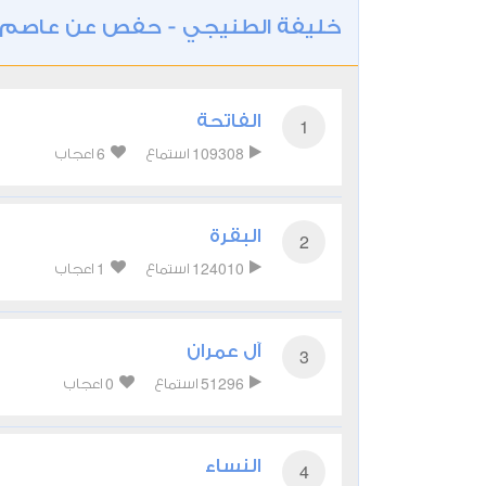
خليفة الطنيجي - حفص عن عاصم
الفاتحة
1
6
109308
استماع
اعجاب
البقرة
2
1
124010
استماع
اعجاب
آل عمران
3
0
51296
استماع
اعجاب
النساء
4