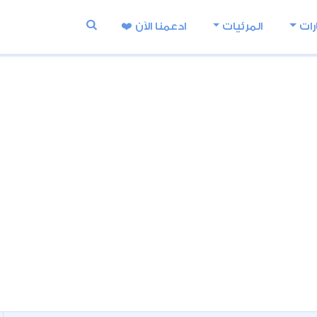
رات
المرئيات
ادعمنا اﻵن ❤️