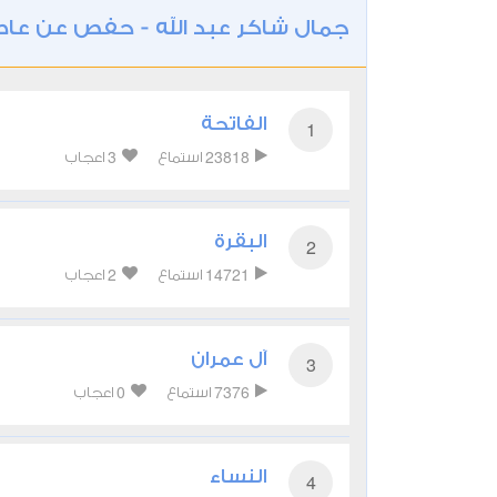
جمال شاكر عبد الله - حفص عن عا
الفاتحة
1
3
23818
استماع
اعجاب
البقرة
2
2
14721
استماع
اعجاب
آل عمران
3
0
7376
استماع
اعجاب
النساء
4