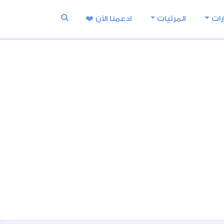
رات
المرئيات
ادعمنا اﻵن ❤️