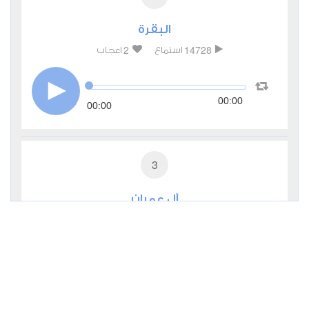
البقرة
2
14728
استماع
اعجاب
00:00
00:00
3
آل عمران
0
7378
استماع
اعجاب
00:00
00:00