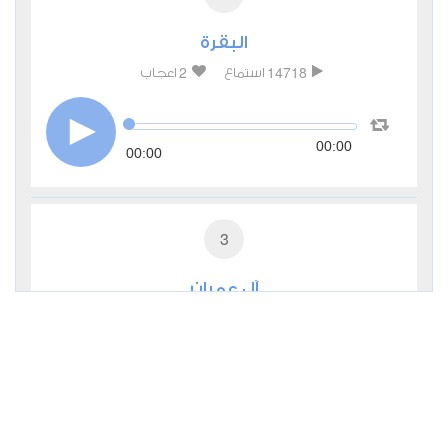
البقرة
2
14718
استماع
اعجاب
00:00
00:00
3
آل عمران
0
7370
استماع
اعجاب
00:00
00:00