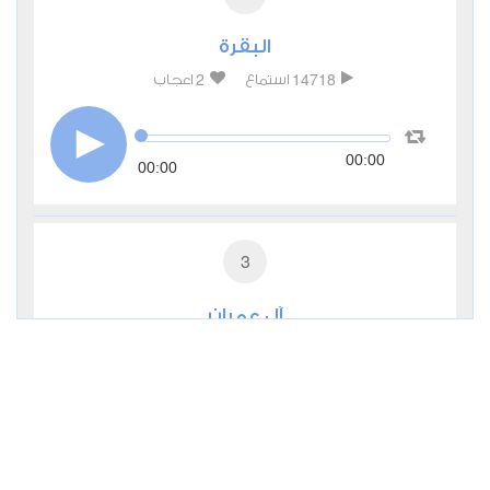
البقرة
2
14718
استماع
اعجاب
00:00
00:00
3
آل عمران
0
7370
استماع
اعجاب
00:00
00:00