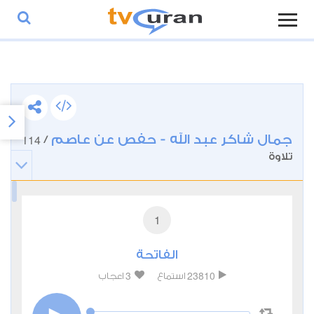
جمال شاكر عبد الله - حفص عن عاصم
114
/
تلاوة
1
الفاتحة
3
23810
استماع
اعجاب