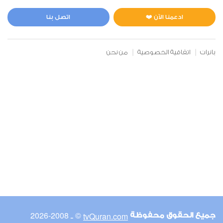
المائدة
0
6209
استماع
اعجاب
ادعمنا الآن ❤️
اتصل بنا
بانرات
اتفاقية الخصوصية
من نحن
00:00
00:00
6
الأنعام
0
5477
استماع
اعجاب
00:00
00:00
© ـ 2008-2026
tvQuran.com
جميع الحقوق محفوظة
7