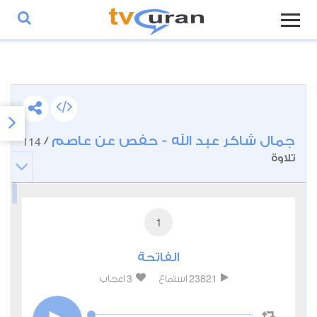
جمال شاكر عبد الله - حفص عن عاصم
114
/
تلاوة
1
الفاتحة
3
23821
استماع
اعجاب