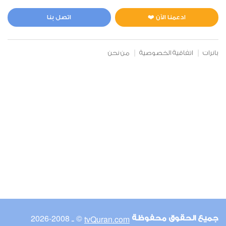
المائدة
0
6218
استماع
اعجاب
ادعمنا الآن ❤️
اتصل بنا
بانرات
اتفاقية الخصوصية
من نحن
00:00
00:00
6
الأنعام
0
5491
استماع
اعجاب
00:00
00:00
© ـ 2008-2026
tvQuran.com
جميع الحقوق محفوظة
7