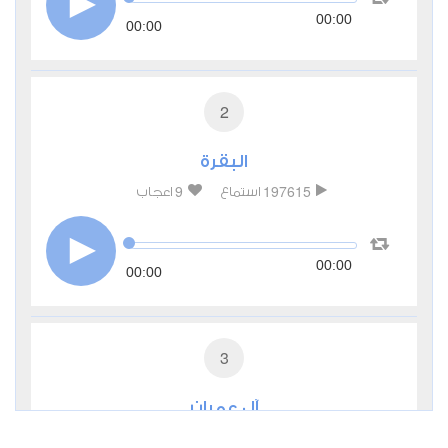
00:00
00:00
2
البقرة
9
197615
استماع
اعجاب
00:00
00:00
3
آل عمران
2
29863
استماع
اعجاب