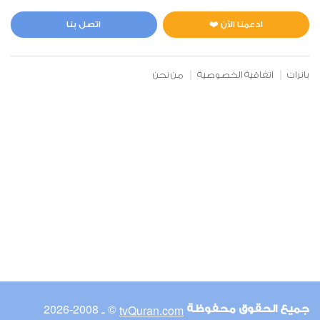
المائدة
0
20633
استماع
اعجاب
ادعمنا الآن ❤️
اتصل بنا
بانرات
اتفاقية الخصوصية
من نحن
00:00
00:00
6
الأنعام
1
20766
استماع
اعجاب
00:00
00:00
© ـ 2008-2026
tvQuran.com
جميع الحقوق محفوظة
7