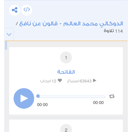
الدوكالي محمد العالم - قالون عن نافع
/
114
تلاوة
1
الفاتحة
12
63643
استماع
اعجاب
00:00
00:00
2