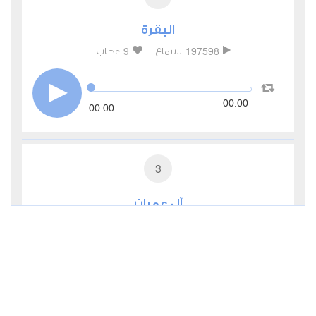
البقرة
9
197598
استماع
اعجاب
00:00
00:00
3
آل عمران
2
29860
استماع
اعجاب
00:00
00:00