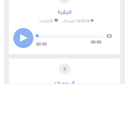
البقرة
9
197616
استماع
اعجاب
00:00
00:00
3
آل عمران
2
29863
استماع
اعجاب
00:00
00:00