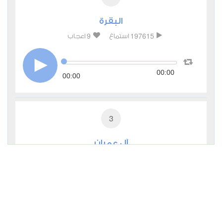
البقرة
9
197615
استماع
اعجاب
00:00
00:00
3
آل عمران
2
29863
استماع
اعجاب
00:00
00:00