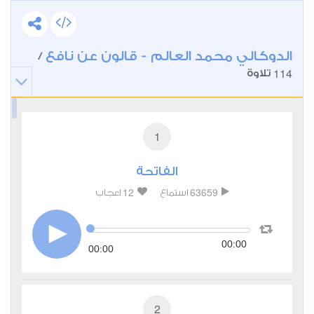
الدوكالي محمد العالم - قالون عن نافع
/
114
تلاوة
1
الفاتحة
12
63659
استماع
اعجاب
00:00
00:00
2