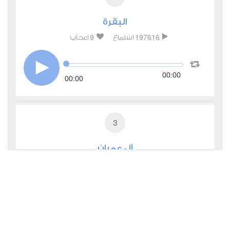
البقرة
9
197616
استماع
اعجاب
00:00
00:00
3
آل عمران
2
29863
استماع
اعجاب
00:00
00:00