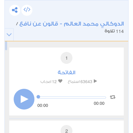
الدوكالي محمد العالم - قالون عن نافع
/
114
تلاوة
1
الفاتحة
12
63643
استماع
اعجاب
00:00
00:00
2