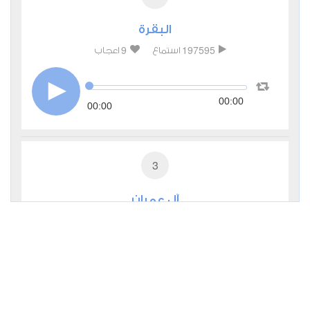
البقرة
9
197595
استماع
اعجاب
00:00
00:00
3
آل عمران
2
29859
استماع
اعجاب
00:00
00:00