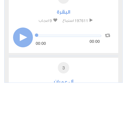
البقرة
9
197611
استماع
اعجاب
00:00
00:00
3
آل عمران
2
29863
استماع
اعجاب
00:00
00:00