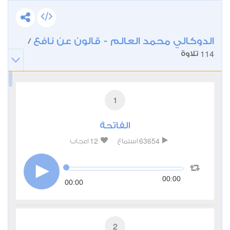
الدوكالي محمد العالم - قالون عن نافع
/
114
تلاوة
1
الفاتحة
12
63654
استماع
اعجاب
00:00
00:00
2