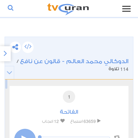
الدوكالي محمد العالم - قالون عن نافع
/
114
تلاوة
1
الفاتحة
12
63659
استماع
اعجاب