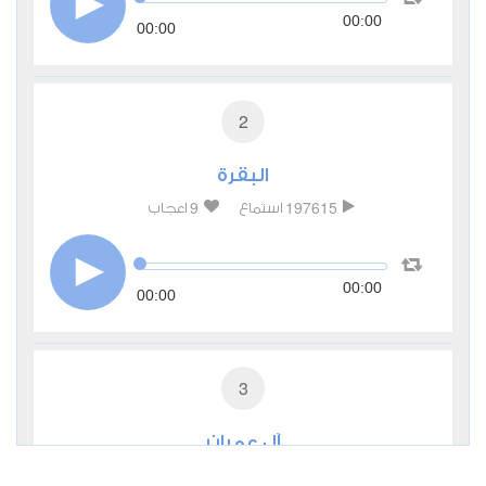
00:00
00:00
2
البقرة
9
197615
استماع
اعجاب
00:00
00:00
3
آل عمران
2
29863
استماع
اعجاب