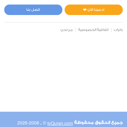
المائدة
0
20633
استماع
اعجاب
ادعمنا الآن ❤️
اتصل بنا
بانرات
اتفاقية الخصوصية
من نحن
00:00
00:00
6
الأنعام
1
20766
استماع
اعجاب
00:00
00:00
© ـ 2008-2026
tvQuran.com
جميع الحقوق محفوظة
7