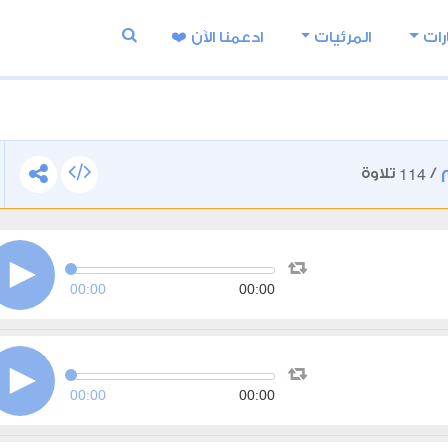
رات
المرئيات
ادعمنا اﻵن ❤️
114
/
تلاوة
00:00
00:00
00:00
00:00