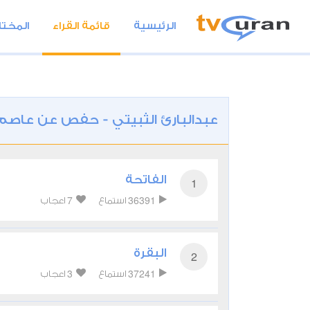
الرئيسية
قائمة القراء
المختا
عبدالبارئ الثبيتي - حفص عن عاصم
الفاتحة
1
7
36391
استماع
اعجاب
البقرة
2
3
37241
استماع
اعجاب