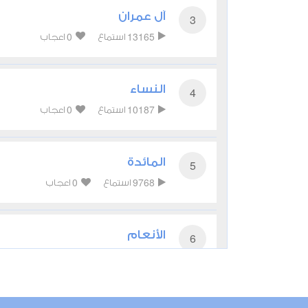
آل عمران
3
0
13165
استماع
اعجاب
النساء
4
0
10187
استماع
اعجاب
المائدة
5
0
9768
استماع
اعجاب
الأنعام
6
0
9158
استماع
اعجاب