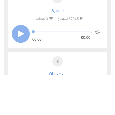
البقرة
3
37245
استماع
اعجاب
00:00
00:00
3
آل عمران
0
13170
استماع
اعجاب
00:00
00:00