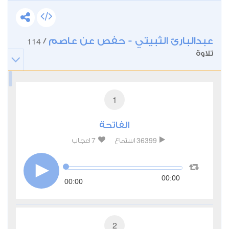
عبدالبارئ الثبيتي - حفص عن عاصم
114
/
تلاوة
1
الفاتحة
7
36399
استماع
اعجاب
00:00
00:00
2