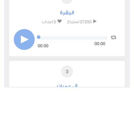
البقرة
3
37250
استماع
اعجاب
00:00
00:00
3
آل عمران
0
13174
استماع
اعجاب
00:00
00:00