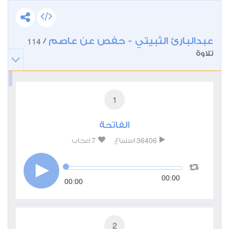
عبدالبارئ الثبيتي - حفص عن عاصم
114
/
تلاوة
1
الفاتحة
7
36406
استماع
اعجاب
00:00
00:00
2