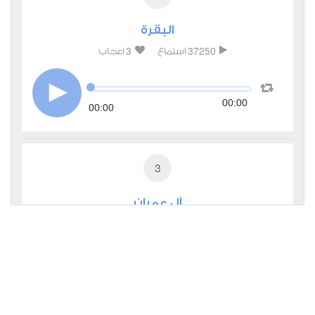
البقرة
3
37250
استماع
اعجاب
00:00
00:00
3
آل عمران
0
13174
استماع
اعجاب
00:00
00:00