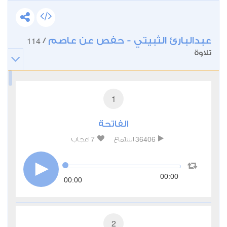
عبدالبارئ الثبيتي - حفص عن عاصم
114
/
تلاوة
1
الفاتحة
7
36406
استماع
اعجاب
00:00
00:00
2