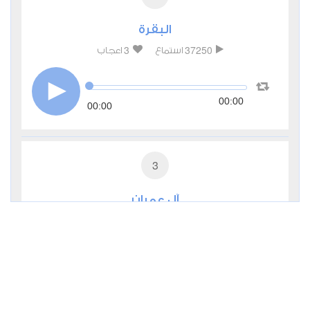
البقرة
3
37250
استماع
اعجاب
00:00
00:00
3
آل عمران
0
13174
استماع
اعجاب
00:00
00:00