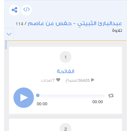
عبدالبارئ الثبيتي - حفص عن عاصم
114
/
تلاوة
1
الفاتحة
7
36405
استماع
اعجاب
00:00
00:00
2