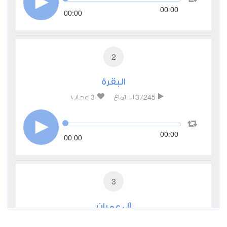
00:00
00:00
2
البقرة
3
37245
استماع
اعجاب
00:00
00:00
3
آل عمران
0
13170
استماع
اعجاب