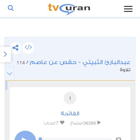
عبدالبارئ الثبيتي - حفص عن عاصم
114
/
تلاوة
1
الفاتحة
7
36399
استماع
اعجاب