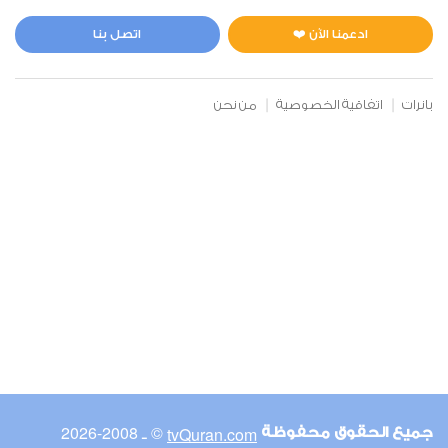
المائدة
0
9776
استماع
اعجاب
ادعمنا الآن ❤️
اتصل بنا
بانرات
اتفاقية الخصوصية
من نحن
00:00
00:00
6
الأنعام
0
9162
استماع
اعجاب
00:00
00:00
© ـ 2008-2026
tvQuran.com
جميع الحقوق محفوظة
7