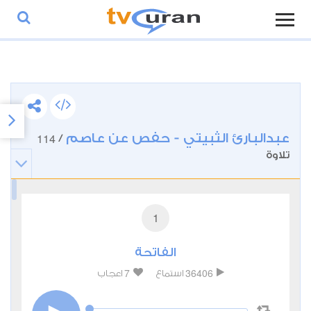
عبدالبارئ الثبيتي - حفص عن عاصم
114
/
تلاوة
1
الفاتحة
7
36406
استماع
اعجاب