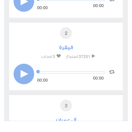
00:00
00:00
2
البقرة
3
37251
استماع
اعجاب
00:00
00:00
3
آل عمران
0
13175
استماع
اعجاب