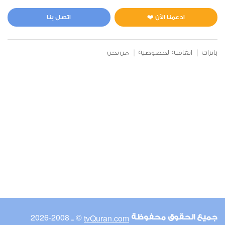
المائدة
0
9778
استماع
اعجاب
ادعمنا الآن ❤️
اتصل بنا
بانرات
اتفاقية الخصوصية
من نحن
00:00
00:00
6
الأنعام
0
9186
استماع
اعجاب
00:00
00:00
© ـ 2008-2026
tvQuran.com
جميع الحقوق محفوظة
7