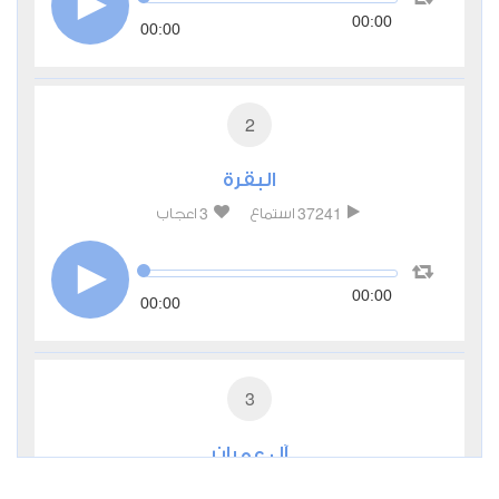
00:00
00:00
2
البقرة
3
37241
استماع
اعجاب
00:00
00:00
3
آل عمران
0
13165
استماع
اعجاب