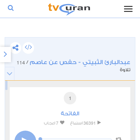
عبدالبارئ الثبيتي - حفص عن عاصم
114
/
تلاوة
1
الفاتحة
7
36391
استماع
اعجاب