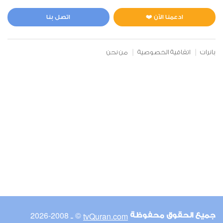
المائدة
0
9771
استماع
اعجاب
ادعمنا الآن ❤️
اتصل بنا
بانرات
اتفاقية الخصوصية
من نحن
00:00
00:00
6
الأنعام
0
9158
استماع
اعجاب
00:00
00:00
© ـ 2008-2026
tvQuran.com
جميع الحقوق محفوظة
7