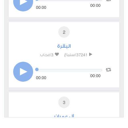
00:00
00:00
2
البقرة
3
37241
استماع
اعجاب
00:00
00:00
3
آل عمران
0
13165
استماع
اعجاب