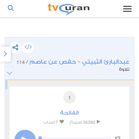
عبدالبارئ الثبيتي - حفص عن عاصم
114
/
تلاوة
1
الفاتحة
7
36392
استماع
اعجاب