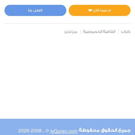
المائدة
0
9771
استماع
اعجاب
ادعمنا الآن ❤️
اتصل بنا
بانرات
اتفاقية الخصوصية
من نحن
00:00
00:00
6
الأنعام
0
9158
استماع
اعجاب
00:00
00:00
© ـ 2008-2026
tvQuran.com
جميع الحقوق محفوظة
7