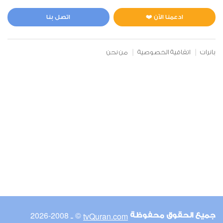
المائدة
0
7785
استماع
اعجاب
ادعمنا الآن ❤️
اتصل بنا
بانرات
اتفاقية الخصوصية
من نحن
00:00
00:00
6
الأنعام
0
7470
استماع
اعجاب
00:00
00:00
© ـ 2008-2026
tvQuran.com
جميع الحقوق محفوظة
7